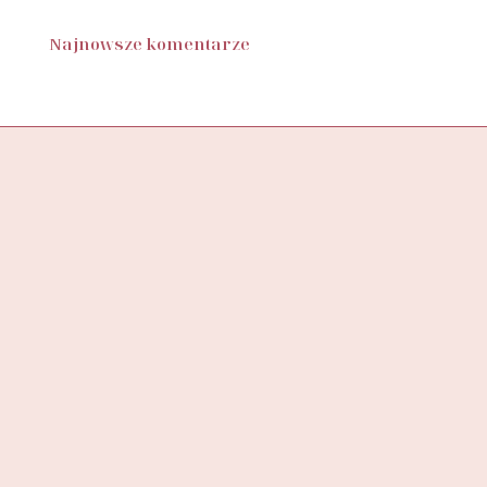
Najnowsze komentarze
Butik SylwiaStore, to miejsce, w którym znajdziesz starannie
wyselekcjonowaną kolekcję ubrań, stworzoną z myślą o
wspieraniu pewności siebie
i podkreślaniu unikalności każdej kobiety.
ADRES DO ZWROTÓW
SYLWIASTORE
UL. KAZIMIERSKA 4B/7
71-043 SZCZECIN