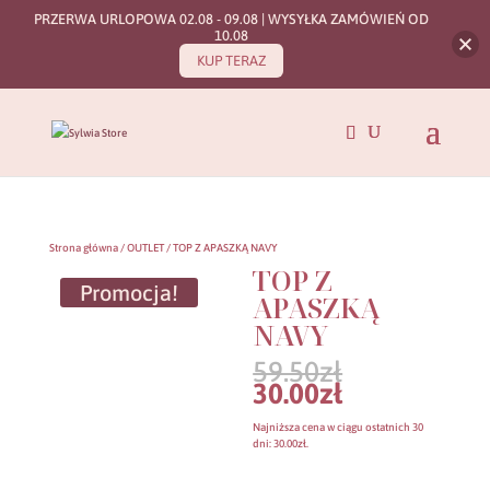
PRZERWA URLOPOWA 02.08 - 09.08 | WYSYŁKA ZAMÓWIEŃ OD
10.08
KUP TERAZ
Strona główna
/
OUTLET
/ TOP Z APASZKĄ NAVY
TOP Z
Promocja!
APASZKĄ
NAVY
Pierwotna
59.50
zł
cena
Aktualna
30.00
zł
wynosiła:
cena
59.50zł.
wynosi:
Najniższa cena w ciągu ostatnich 30
30.00zł.
dni:
30.00
zł
.