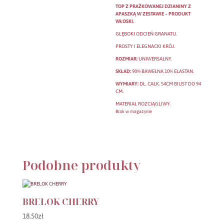
TOP Z PRAŻKOWANEJ DZIANINY Z
APASZKĄ W ZESTAWIE – PRODUKT
WŁOSKI.
GŁĘBOKI ODCIEŃ GRANATU.
PROSTY I ELEGNACKI KRÓJ.
ROZMIAR:
UNIWERSALNY.
SKŁAD:
90% BAWEŁNA 10% ELASTAN.
WYMIARY:
DŁ. CAŁK. 54CM BIUST DO 94
CM.
MATERIAŁ ROZCIĄGLIWY.
Brak w magazynie
Podobne produkty
BRELOK CHERRY
18.50
zł