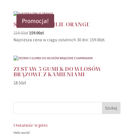
Promocja!
SUKIENKA EMILIE ORANGE
Pierwotna
Aktualna
219.50
zł
159.00
zł
cena
cena
Najniższa cena w ciągu ostatnich 30 dni:
159.00
zł
.
wynosiła:
wynosi:
219.50zł.
159.00zł.
ZESTAW 5 GUMEK DO WŁOSÓW
BRĄZOWE Z KAMIENIAMI
18.50
zł
Ostatnie wpisy
Hello world!