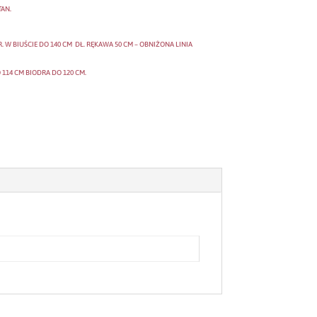
TAN.
R. W BIUŚCIE DO 140 CM DŁ. RĘKAWA 50 CM – OBNIŻONA LINIA
 114 CM BIODRA DO 120 CM.