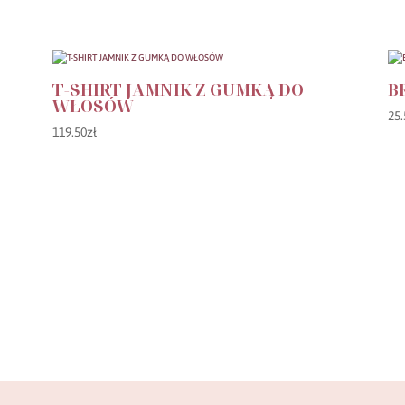
T-SHIRT JAMNIK Z GUMKĄ DO
B
WŁOSÓW
25.
119.50
zł