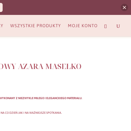
RY
WSZYSTKIE PRODUKTY
MOJE KONTO
OWY AZARA MASEŁKO
WYKONANY Z NIEZWYKLE MIŁEGO I ELEGANCKIEGO MATERIAŁU.
A CO DZIEŃ JAK I NA WAŻNIEJSZE SPOTKANIA.