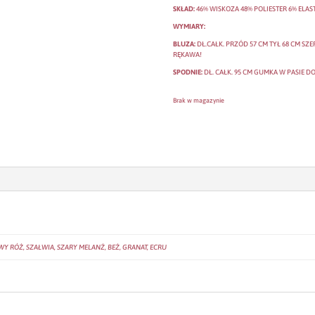
SKŁAD:
46% WISKOZA 48% POLIESTER 6% ELAS
WYMIARY:
BLUZA:
DŁ.CAŁK. PRZÓD 57 CM TYŁ 68 CM SZE
RĘKAWA!
SPODNIE:
DŁ. CAŁK. 95 CM GUMKA W PASIE DO
Brak w magazynie
 RÓŻ, SZAŁWIA, SZARY MELANŻ, BEŻ, GRANAT, ECRU