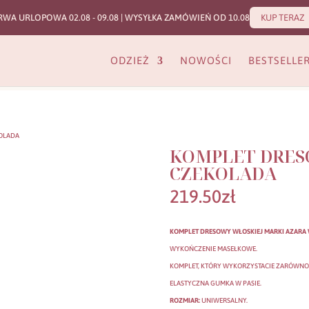
RWA URLOPOWA 02.08 - 09.08 | WYSYŁKA ZAMÓWIEŃ OD 10.08
KUP TERAZ
ODZIEŻ
NOWOŚCI
BESTSELLE
KOLADA
KOMPLET DRES
CZEKOLADA
219.50
zł
KOMPLET DRESOWY WŁOSKIEJ MARKI AZARA 
WYKOŃCZENIE MASEŁKOWE.
KOMPLET, KTÓRY WYKORZYSTACIE ZARÓWNO N
ELASTYCZNA GUMKA W PASIE.
ROZMIAR:
UNIWERSALNY.