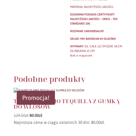
MATERIAŁ NAJWYŻSZEJ JAKOŚCI.
DZIANINA POSIADA CERTYFIKATY
NAJWYŻSZEJ JAKOŚCI – OEKO – TEX
STANDARD 100.
ROZMIAR: UNIWERSALNY
SKŁAD: 94% BAWEŁNA 6% ELASTAN
WYMIARY:
DŁ. CAŁK. 62 CM SZER. 58 CM
DŁ.RĘKAWA 21 CM
Brak w magazynie
Podobne produkty
Promocja!
T-SHIRT TE AMO TEQUILLA Z GUMKĄ
DO WŁOSÓW
Pierwotna
Aktualna
129.50
zł
80.00
zł
cena
cena
Najniższa cena w ciągu ostatnich 30 dni:
80.00
zł
.
wynosiła:
wynosi: