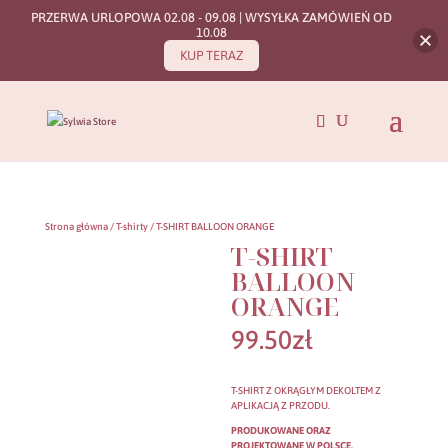
PRZERWA URLOPOWA 02.08 - 09.08 | WYSYŁKA ZAMÓWIEŃ OD
10.08
KUP TERAZ
Strona główna
/
T-shirty
/ T-SHIRT BALLOON ORANGE
T-SHIRT
BALLOON
ORANGE
99.50
zł
T-SHIRT Z OKRĄGŁYM DEKOLTEM Z
APLIKACJĄ Z PRZODU.
PRODUKOWANE ORAZ
PROJEKTOWANE W POLSCE.