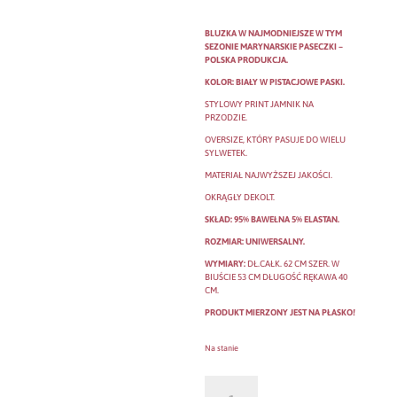
BLUZKA W NAJMODNIEJSZE W TYM
SEZONIE MARYNARSKIE PASECZKI –
POLSKA PRODUKCJA.
KOLOR: BIAŁY W PISTACJOWE PASKI.
STYLOWY PRINT JAMNIK NA
PRZODZIE.
OVERSIZE, KTÓRY PASUJE DO WIELU
SYLWETEK.
MATERIAŁ NAJWYŻSZEJ JAKOŚCI.
OKRĄGŁY DEKOLT.
SKŁAD: 95% BAWEŁNA 5% ELASTAN.
ROZMIAR: UNIWERSALNY.
WYMIARY:
DŁ.CAŁK. 62 CM SZER. W
BIUŚCIE 53 CM DŁUGOŚĆ RĘKAWA 40
CM.
PRODUKT MIERZONY JEST NA PŁASKO!
Na stanie
ilość
BLUZKA