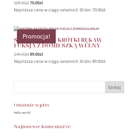
Pierwotna
Aktualna
109.50
zł
70.00
zł
cena
cena
Najniższa cena w ciągu ostatnich 30 dni:
70.00
zł
.
wynosiła:
wynosi:
109.50zł.
70.00zł.
Promocja!
SWETEREK NA KRÓTKI RĘKAW
FUKSJA Z DOMIESZKĄ WEŁNY
Pierwotna
Aktualna
149.50
zł
89.00
zł
cena
cena
Najniższa cena w ciągu ostatnich 30 dni:
89.00
zł
.
wynosiła:
wynosi:
149.50zł.
89.00zł.
Ostatnie wpisy
Hello world!
Najnowsze komentarze