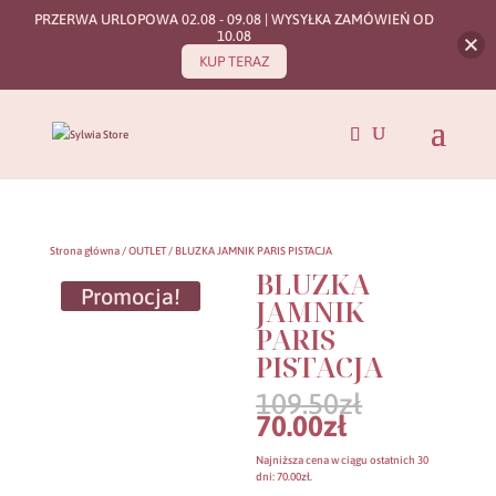
PRZERWA URLOPOWA 02.08 - 09.08 | WYSYŁKA ZAMÓWIEŃ OD
10.08
KUP TERAZ
Strona główna
/
OUTLET
/ BLUZKA JAMNIK PARIS PISTACJA
BLUZKA
Promocja!
JAMNIK
PARIS
PISTACJA
Pierwotn
109.50
zł
cena
Aktualna
70.00
zł
wynosiła:
cena
109.50zł.
wynosi:
Najniższa cena w ciągu ostatnich 30
70.00zł.
dni:
70.00
zł
.