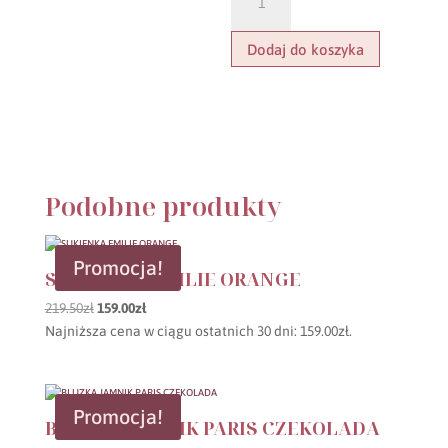
JAMNIK
PARIS
PISTACJA
Dodaj do koszyka
Podobne produkty
Promocja!
SUKIENKA EMILIE ORANGE
Pierwotna
Aktualna
219.50
zł
159.00
zł
cena
cena
Najniższa cena w ciągu ostatnich 30 dni:
159.00
zł
.
wynosiła:
wynosi:
219.50zł.
159.00zł.
Promocja!
BLUZKA JAMNIK PARIS CZEKOLADA