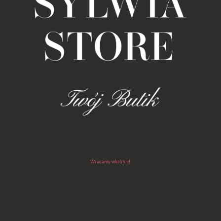
Wracamy wkrótce!