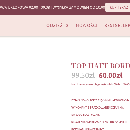
RWA URLOPOWA 02.08 - 09.08 | WYSYŁKA ZAMÓWIEŃ OD 10.08
KUP TERAZ
ODZIEŻ
NOWOŚCI
BESTSELLE
TOP HAFT BOR
Pierwotn
Ak
99.50
zł
60.00
zł
cena
c
wynosiła:
wy
Najniższa cena w ciągu ostatnich 30 dni:
60.00
99.50zł.
60
DZIANINOWY TOP Z PIĘKNYM HAFTOWANYM
WYKONANY Z PRĄŻKOWANEJ DZIANINY.
BARDZO ELASTYCZNY.
SKŁAD
: 50% WISKOZA 28% NYLON 22% POLIEST
ROZMIAR: UNIWERSALNY.