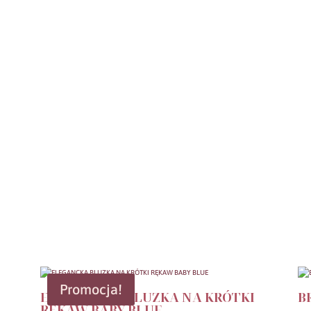
Promocja!
ELEGANCKA BLUZKA NA KRÓTKI
B
RĘKAW BABY BLUE