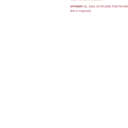
WYMIARY:
DŁ. CAŁK. 59 CM SZER. POD PACHAM
Brak w magazynie