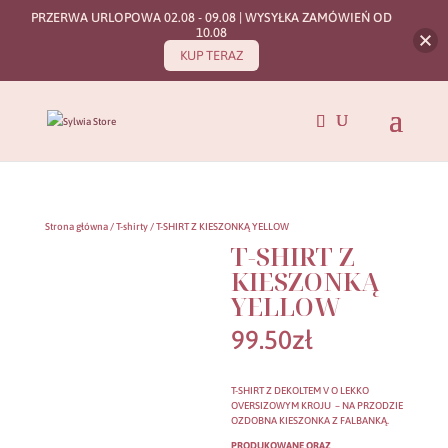
PRZERWA URLOPOWA 02.08 - 09.08 | WYSYŁKA ZAMÓWIEŃ OD
10.08
KUP TERAZ
Strona główna
/
T-shirty
/ T-SHIRT Z KIESZONKĄ YELLOW
T-SHIRT Z
KIESZONKĄ
YELLOW
99.50
zł
T-SHIRT Z DEKOLTEM V O LEKKO
OVERSIZOWYM KROJU – NA PRZODZIE
OZDOBNA KIESZONKA Z FALBANKĄ.
PRODUKOWANE ORAZ