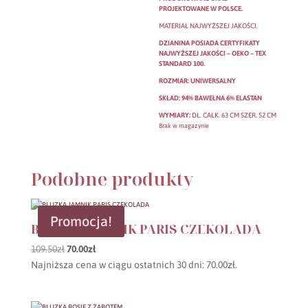
PROJEKTOWANE W POLSCE.
MATERIAŁ NAJWYŻSZEJ JAKOŚCI.
DZIANINA POSIADA CERTYFIKATY
NAJWYŻSZEJ JAKOŚCI – OEKO – TEX
STANDARD 100.
ROZMIAR: UNIWERSALNY
SKŁAD: 94% BAWEŁNA 6% ELASTAN
WYMIARY:
DŁ. CAŁK. 63 CM SZER. 52 CM
Brak w magazynie
Podobne produkty
Promocja!
BLUZKA JAMNIK PARIS CZEKOLADA
Pierwotna
Aktualna
109.50
zł
70.00
zł
cena
cena
Najniższa cena w ciągu ostatnich 30 dni:
70.00
zł
.
wynosiła:
wynosi:
109.50zł.
70.00zł.