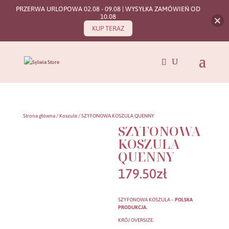
PRZERWA URLOPOWA 02.08 - 09.08 | WYSYŁKA ZAMÓWIEŃ OD
10.08
KUP TERAZ
Strona główna
/
Koszule
/ SZYFONOWA KOSZULA QUENNY
SZYFONOWA
KOSZULA
QUENNY
179.50
zł
SZYFONOWA KOSZULA –
POLSKA
PRODUKCJA.
KRÓJ OVERSIZE.