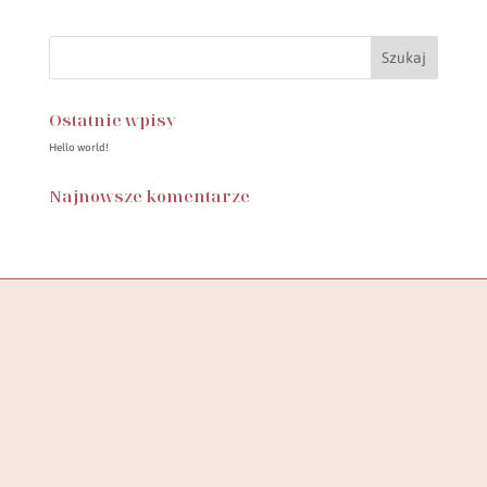
149.50zł.
89.00zł.
Ostatnie wpisy
Hello world!
Najnowsze komentarze
Butik SylwiaStore, to miejsce, w którym znajdziesz starannie
wyselekcjonowaną kolekcję ubrań, stworzoną z myślą o
wspieraniu pewności siebie
i podkreślaniu unikalności każdej kobiety.