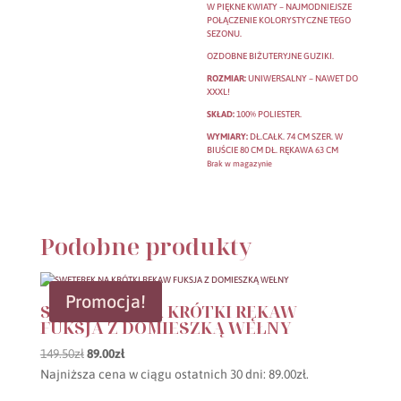
W PIĘKNE KWIATY – NAJMODNIEJSZE
POŁĄCZENIE KOLORYSTYCZNE TEGO
SEZONU.
OZDOBNE BIŻUTERYJNE GUZIKI.
ROZMIAR:
UNIWERSALNY – NAWET DO
XXXL!
SKŁAD:
100% POLIESTER.
WYMIARY:
DŁ.CAŁK. 74 CM SZER. W
BIUŚCIE 80 CM DŁ. RĘKAWA 63 CM
Brak w magazynie
Podobne produkty
Promocja!
SWETEREK NA KRÓTKI RĘKAW
FUKSJA Z DOMIESZKĄ WEŁNY
Pierwotna
Aktualna
149.50
zł
89.00
zł
cena
cena
Najniższa cena w ciągu ostatnich 30 dni:
89.00
zł
.
wynosiła:
wynosi: