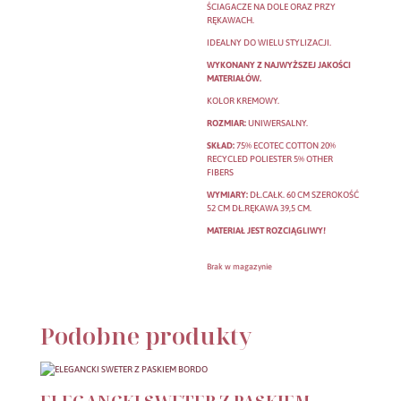
ŚCIAGACZE NA DOLE ORAZ PRZY
RĘKAWACH.
IDEALNY DO WIELU STYLIZACJI.
WYKONANY Z NAJWYŻSZEJ JAKOŚCI
MATERIAŁÓW.
KOLOR KREMOWY.
ROZMIAR:
UNIWERSALNY.
SKŁAD:
75% ECOTEC COTTON 20%
RECYCLED POLIESTER 5% OTHER
FIBERS
WYMIARY:
DŁ.CAŁK. 60 CM SZEROKOŚĆ
52 CM DŁ.RĘKAWA 39,5 CM.
MATERIAŁ JEST ROZCIĄGLIWY!
Brak w magazynie
Podobne produkty