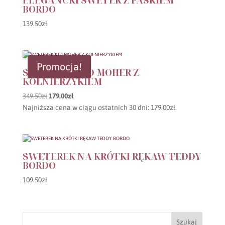
ELEGANCKI SWETER Z PASKIEM
BORDO
139.50
zł
Promocja!
SWETEREK KID MOHER Z
KOŁNIERZYKIEM
Pierwotna
Aktualna
349.50
zł
179.00
zł
cena
cena
Najniższa cena w ciągu ostatnich 30 dni:
179.00
zł
.
wynosiła:
wynosi:
349.50zł.
179.00zł.
SWETEREK NA KRÓTKI RĘKAW TEDDY
BORDO
109.50
zł