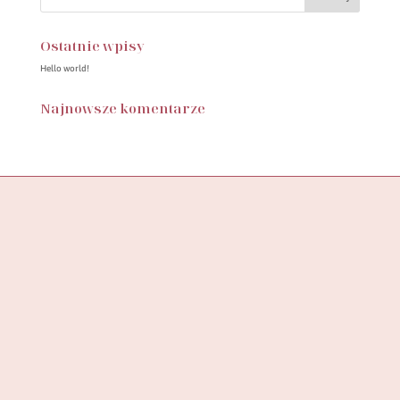
Ostatnie wpisy
Hello world!
Najnowsze komentarze
Butik SylwiaStore, to miejsce, w którym znajdziesz starannie
wyselekcjonowaną kolekcję ubrań, stworzoną z myślą o
wspieraniu pewności siebie
i podkreślaniu unikalności każdej kobiety.
ADRES DO ZWROTÓW