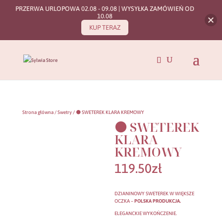
PRZERWA URLOPOWA 02.08 - 09.08 | WYSYŁKA ZAMÓWIEŃ OD
10.08
KUP TERAZ
Strona główna
/
Swetry
/ ⚫ SWETEREK KLARA KREMOWY
⚫ SWETEREK
KLARA
KREMOWY
119.50
zł
DZIANINOWY SWETEREK W WIĘKSZE
OCZKA –
POLSKA PRODUKCJA.
ELEGANCKIE WYKOŃCZENIE.