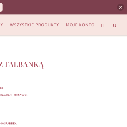
RY
WSZYSTKIE PRODUKTY
MOJE KONTO
Z FALBANKĄ
IU.
KAWKACH ORAZ SZYI.
 4% SPANDEX.