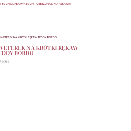
I 60 CM DŁ.RĘKAWA 50 CM – OBNIŻONA LINIA RĘKAWA!
WETEREK NA KRÓTKI RĘKAW
EDDY BORDO
9.50
zł