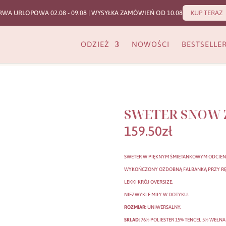
RWA URLOPOWA 02.08 - 09.08 | WYSYŁKA ZAMÓWIEŃ OD 10.08
KUP TERAZ
ODZIEŻ
NOWOŚCI
BESTSELLE
SWETER SNOW 
159.50
zł
SWETER W PIĘKNYM ŚMIETANKOWYM ODCIEN
WYKOŃCZONY OZDOBNĄ FALBANKĄ PRZY RĘ
LEKKI KRÓJ OVERSIZE.
NIEZWYKLE MIŁY W DOTYKU.
ROZMIAR:
UNIWERSALNY.
SKŁAD:
76% POLIESTER 15% TENCEL 5% WEŁNA