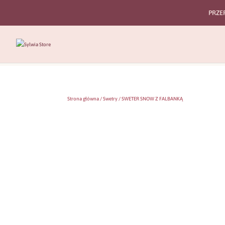
PRZE
Strona główna
/
Swetry
/ SWETER SNOW Z FALBANKĄ