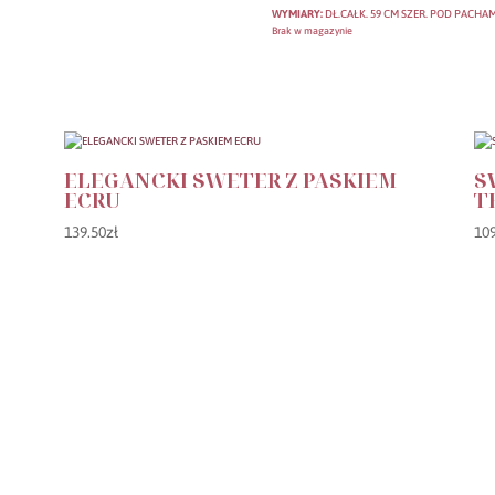
WYMIARY:
DŁ.CAŁK. 59 CM SZER. POD PACHAM
Brak w magazynie
ELEGANCKI SWETER Z PASKIEM
S
ECRU
T
139.50
zł
10