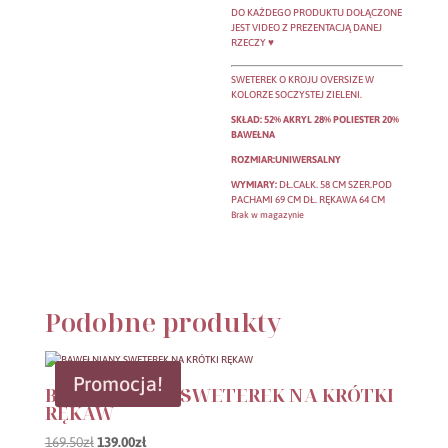
DO KAŻDEGO PRODUKTU DOŁĄCZONE
JEST VIDEO Z PREZENTACJĄ DANEJ
RZECZY ♥
SWETEREK O KROJU OVERSIZE W
KOLORZE SOCZYSTEJ ZIELENI.
SKŁAD: 52% AKRYL 28% POLIESTER 20%
BAWEŁNA
ROZMIAR:UNIWERSALNY
WYMIARY:
DŁ.CAŁK. 58 CM SZER.POD
PACHAMI 69 CM DŁ. RĘKAWA 64 CM
Brak w magazynie
Podobne produkty
Promocja!
BAWEŁNIANY SWETEREK NA KRÓTKI
RĘKAW
Pierwotna
Aktualna
169.50
zł
139.00
zł