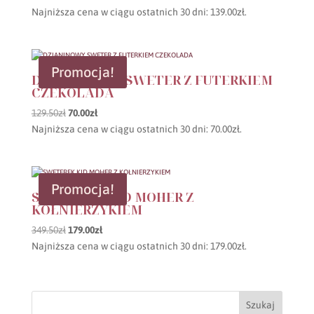
cena
cena
Najniższa cena w ciągu ostatnich 30 dni:
139.00
zł
.
wynosiła:
wynosi:
169.50zł.
139.00zł.
Promocja!
DZIANINOWY SWETER Z FUTERKIEM
CZEKOLADA
Pierwotna
Aktualna
129.50
zł
70.00
zł
cena
cena
Najniższa cena w ciągu ostatnich 30 dni:
70.00
zł
.
wynosiła:
wynosi:
129.50zł.
70.00zł.
Promocja!
SWETEREK KID MOHER Z
KOŁNIERZYKIEM
Pierwotna
Aktualna
349.50
zł
179.00
zł
cena
cena
Najniższa cena w ciągu ostatnich 30 dni:
179.00
zł
.
wynosiła:
wynosi:
349.50zł.
179.00zł.