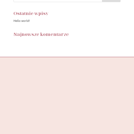
Ostatnie wpisy
Hello world!
Najnowsze komentarze
Butik SylwiaStore, to miejsce, w którym znajdziesz starannie
wyselekcjonowaną kolekcję ubrań, stworzoną z myślą o
wspieraniu pewności siebie
i podkreślaniu unikalności każdej kobiety.
ADRES DO ZWROTÓW