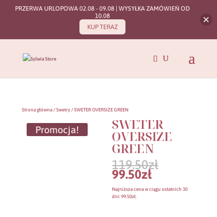
PRZERWA URLOPOWA 02.08 - 09.08 | WYSYŁKA ZAMÓWIEŃ OD
10.08
KUP TERAZ
Strona główna
/
Swetry
/ SWETER OVERSIZE GREEN
SWETER
Promocja!
OVERSIZE
GREEN
Pierwotn
119.50
zł
cena
Aktualna
99.50
zł
wynosiła:
cena
119.50zł.
wynosi:
Najniższa cena w ciągu ostatnich 30
99.50zł.
dni:
99.50
zł
.