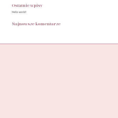
Ostatnie wpisy
Hello world!
Najnowsze komentarze
Butik SylwiaStore, to miejsce, w którym znajdziesz starannie
wyselekcjonowaną kolekcję ubrań, stworzoną z myślą o
wspieraniu pewności siebie
i podkreślaniu unikalności każdej kobiety.
ADRES DO ZWROTÓW
SYLWIASTORE