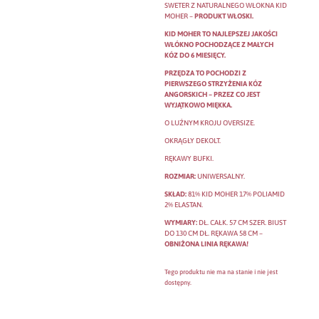
SWETER Z NATURALNEGO WŁOKNA KID
MOHER –
PRODUKT WŁOSKI.
KID MOHER TO NAJLEPSZEJ JAKOŚCI
WŁÓKNO POCHODZĄCE Z MAŁYCH
KÓZ DO 6 MIESIĘCY.
PRZĘDZA TO POCHODZI Z
PIERWSZEGO STRZYŻENIA KÓZ
ANGORSKICH – PRZEZ CO JEST
WYJĄTKOWO MIĘKKA.
O LUŹNYM KROJU OVERSIZE.
OKRĄGŁY DEKOLT.
RĘKAWY BUFKI.
ROZMIAR:
UNIWERSALNY.
SKŁAD:
81% KID MOHER 17% POLIAMID
2% ELASTAN.
WYMIARY:
DŁ. CAŁK. 57 CM SZER. BIUST
DO 130 CM DŁ. RĘKAWA 58 CM –
OBNIŻONA LINIA RĘKAWA!
Tego produktu nie ma na stanie i nie jest
dostępny.