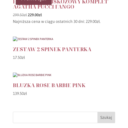
ELEGANCKI WISKOZOWY KOMPLET
AGATHA PUCCI FANGO
Pierwotna
Aktualna
299.50
zł
229.00
zł
cena
cena
Najniższa cena w ciągu ostatnich 30 dni:
229.00
zł
.
wynosiła:
wynosi:
299.50zł.
229.00zł.
ZESTAW 2 SPINEK PANTERKA
17.50
zł
BLUZKA ROSE BARBIE PINK
139.50
zł