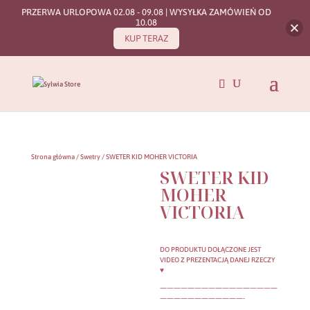
PRZERWA URLOPOWA 02.08 - 09.08 | WYSYŁKA ZAMÓWIEŃ OD
10.08
KUP TERAZ
Strona główna
/
Swetry
/ SWETER KID MOHER VICTORIA
SWETER KID
MOHER
VICTORIA
DO PRODUKTU DOŁĄCZONE JEST
VIDEO Z PREZENTACJĄ DANEJ RZECZY
♥
—————————————————
————————————-