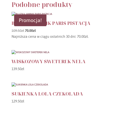
Podobne produkty
Promocja!
BLUZKA JAMNIK PARIS PISTACJA
Pierwotna
Aktualna
109.50
zł
70.00
zł
cena
cena
Najniższa cena w ciągu ostatnich 30 dni:
70.00
zł
.
wynosiła:
wynosi:
109.50zł.
70.00zł.
WISKOZOWY SWETEREK NELA
139.50
zł
SUKIENKA LOLA CZEKOLADA
129.50
zł