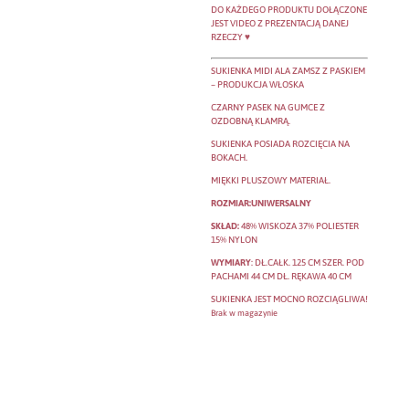
DO KAŻDEGO PRODUKTU DOŁĄCZONE
JEST VIDEO Z PREZENTACJĄ DANEJ
RZECZY ♥
SUKIENKA MIDI ALA ZAMSZ Z PASKIEM
– PRODUKCJA WŁOSKA
CZARNY PASEK NA GUMCE Z
OZDOBNĄ KLAMRĄ.
SUKIENKA POSIADA ROZCIĘCIA NA
BOKACH.
MIĘKKI PLUSZOWY MATERIAŁ.
ROZMIAR:UNIWERSALNY
SKŁAD:
48% WISKOZA 37% POLIESTER
15% NYLON
WYMIARY
: DŁ.CAŁK. 125 CM SZER. POD
PACHAMI 44 CM DŁ. RĘKAWA 40 CM
SUKIENKA JEST MOCNO ROZCIĄGLIWA!
Brak w magazynie