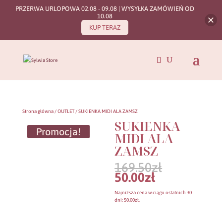
PRZERWA URLOPOWA 02.08 - 09.08 | WYSYŁKA ZAMÓWIEŃ OD
10.08
KUP TERAZ
Strona główna
/
OUTLET
/ SUKIENKA MIDI ALA ZAMSZ
SUKIENKA
Promocja!
MIDI ALA
ZAMSZ
Pierwotn
169.50
zł
cena
Aktualna
50.00
zł
wynosiła:
cena
169.50zł.
wynosi:
Najniższa cena w ciągu ostatnich 30
50.00zł.
dni:
50.00
zł
.