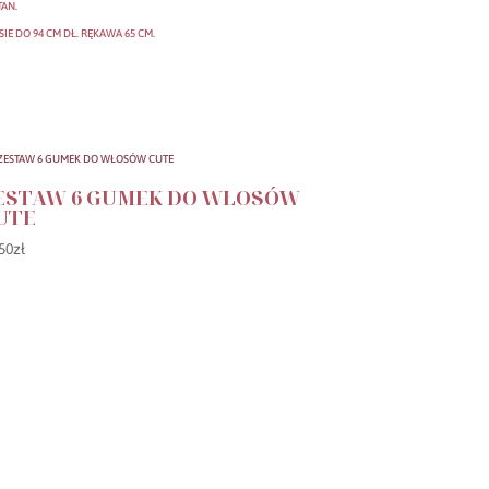
TAN.
SIE DO 94 CM DŁ. RĘKAWA 65 CM.
ESTAW 6 GUMEK DO WŁOSÓW
UTE
50
zł