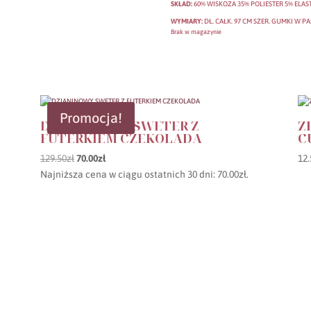
SKŁAD:
60% WISKOZA 35% POLIESTER 5% ELAS
WYMIARY:
DŁ. CAŁK. 97 CM SZER. GUMKI W PA
Brak w magazynie
Promocja!
DZIANINOWY SWETER Z
Z
FUTERKIEM CZEKOLADA
C
Pierwotna
Aktualna
129.50
zł
70.00
zł
12.
cena
cena
Najniższa cena w ciągu ostatnich 30 dni:
70.00
zł
.
wynosiła:
wynosi:
129.50zł.
70.00zł.