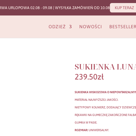
RWA URLOPOWA 02.08 - 09.08 | WYSYŁKA ZAMÓWIEŃ OD 10.08
KUP TERAZ
ODZIEŻ
NOWOŚCI
BESTSELLE
SUKIENKA LUNA
239.50
zł
SUKIENKA WISKOZOWA O NIEPOWTARZALNYM
MATERIAŁ NAJWYŻSZEJ JAKOŚCI.
NIETYPOWY KOŁNIERZ, DODAJĄCY DZIEWCZ
RĘKAWKI NA GUMECZKĘ ZAKOŃCZONE FALBA
GUMKA W PASIE.
ROZMIAR:
UNIWERSALNY.