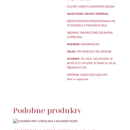
KOLORY ZIEMI Z DODATKIEM ZIELENI.
NAJWYŻSZEJ JAKOŚCI MATERIAŁ.
BĘDZIE ŚWIETNIE PREZENTOWAŁA SIĘ
W DODATKU Z PASKIEM W TALII.
RĘKAWKI ZAKOŃCZONE DELIKATNĄ
GUMECZKĄ.
ROZMIAR:
UNIWERSALNY.
SKŁAD:
70% WISKOZA 30% JEDWAB.
WYMIARY:
DŁ.CAŁK. 130 CM SZER. W
BIUŚCIE 51 CM SZER. W PASIE 51 CM DŁ.
RĘKAWA 57 CM.
MATERIAŁ LEKKO ROZCIĄGLIWY.
Brak w magazynie
Podobne produkty