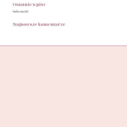
Ostatnie wpisy
Hello world!
Najnowsze komentarze
Butik SylwiaStore, to miejsce, w którym znajdziesz starannie
wyselekcjonowaną kolekcję ubrań, stworzoną z myślą o
wspieraniu pewności siebie
i podkreślaniu unikalności każdej kobiety.
ADRES DO ZWROTÓW
SYLWIASTORE