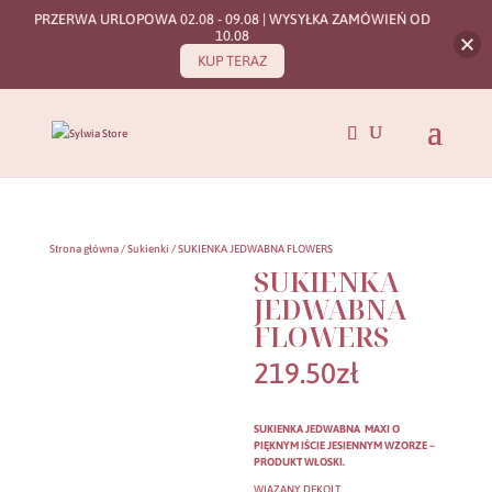
PRZERWA URLOPOWA 02.08 - 09.08 | WYSYŁKA ZAMÓWIEŃ OD
10.08
KUP TERAZ
Strona główna
/
Sukienki
/ SUKIENKA JEDWABNA FLOWERS
SUKIENKA
JEDWABNA
FLOWERS
219.50
zł
SUKIENKA JEDWABNA MAXI O
PIĘKNYM IŚCIE JESIENNYM WZORZE –
PRODUKT WŁOSKI.
WIĄZANY DEKOLT.