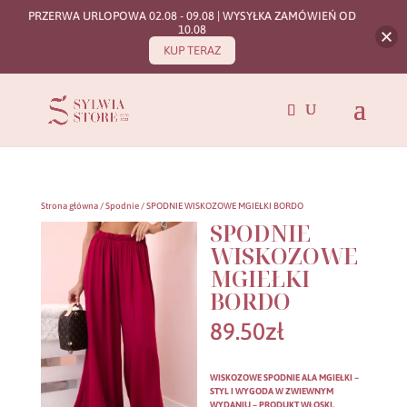
PRZERWA URLOPOWA 02.08 - 09.08 | WYSYŁKA ZAMÓWIEŃ OD
10.08
KUP TERAZ
Strona główna
/
Spodnie
/ SPODNIE WISKOZOWE MGIEŁKI BORDO
SPODNIE
WISKOZOWE
MGIEŁKI
BORDO
89.50
zł
WISKOZOWE SPODNIE ALA MGIEŁKI –
STYL I WYGODA W ZWIEWNYM
WYDANIU – PRODUKT WŁOSKI.