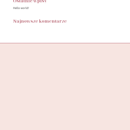
Ostatnie wpisy
Hello world!
Najnowsze komentarze
Butik SylwiaStore, to miejsce, w którym znajdziesz starannie
wyselekcjonowaną kolekcję ubrań, stworzoną z myślą o
wspieraniu pewności siebie
i podkreślaniu unikalności każdej kobiety.