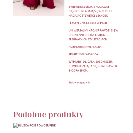
ZWIEWNE,SZEROKIE NOGAWKI
PIĘKNIE UKŁADAJĄ SIĘ W RUCHU
NADAJĄC SYLWETCE LEKKOŚCI.
ELASTYCZNA GUMKA W PASIE.
UNIWERSALNY KRÓJ SPRAWDZI SIĘ W
CODZIENNYCH, JAK I BARDZIEJ
ELEGNACKICH STYLIZACJACH.
ROZMIAR:
UNIWERSALNY.
SKŁAD:
100% WISKOZA.
WYMIARY:
DŁ. CAŁK. 105 CM SZER.
GUMKI ROZCIĄGA SIĘ DO 60 CM SZER.
BIODRA 69 CM.
Brak w magazynie
Podobne produkty