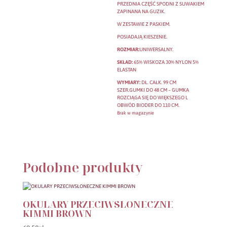
PRZEDNIA CZĘŚĆ SPODNI Z SUWAKIEM
ZAPINANA NA GUZIK.
W ZESTAWIE Z PASKIEM.
POSIADAJĄ KIESZENIE.
ROZMIAR:
UNIWERSALNY.
SKŁAD:
65% WISKOZA 30% NYLON 5%
ELASTAN
WYMIARY:
DŁ. CAŁK. 99 CM
SZER.GUMKI DO 48 CM – GUMKA
ROZCIĄGA SIĘ DO WIĘKSZEGO L
OBWÓD BIODER DO 110 CM.
Brak w magazynie
Podobne produkty
OKULARY PRZECIWSŁONECZNE
KIMMI BROWN