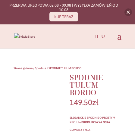
PRZERWA URLOPOWA 02.08 - 09.08 | WYSYŁKA ZAMÓWIEŃ OD
10.08
KUP TERAZ
Strona główna
/
Spodnie
/ SPODNIE TULUM BORDO
SPODNIE
TULUM
BORDO
149.50
zł
ELEGANCKIE SPODNIE O PROSTYM
KROJU –
PRODUKCJA WŁOSKA.
GUMKA Z TYŁU.