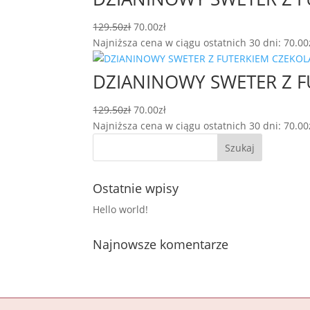
Pierwotna
Aktualna
129.50
zł
70.00
zł
cena
cena
Najniższa cena w ciągu ostatnich 30 dni:
70.00
wynosiła:
wynosi:
129.50zł.
70.00zł.
DZIANINOWY SWETER Z 
Pierwotna
Aktualna
129.50
zł
70.00
zł
cena
cena
Najniższa cena w ciągu ostatnich 30 dni:
70.00
wynosiła:
wynosi:
129.50zł.
70.00zł.
Ostatnie wpisy
Hello world!
Najnowsze komentarze