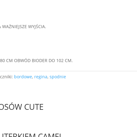
A WAŻNIEJSZE WYJŚCIA.
 80 CM OBWÓD BIODER DO 102 CM.
czniki:
bordowe
,
regina
,
spodnie
ŁOSÓW CUTE
UTERKIEM CAMEL