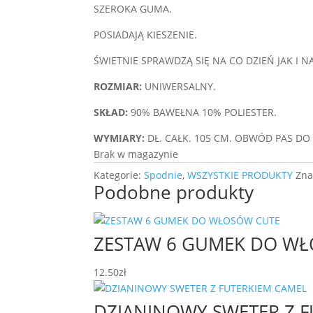
SZEROKA GUMA.
POSIADAJĄ KIESZENIE.
ŚWIETNIE SPRAWDZĄ SIĘ NA CO DZIEŃ JAK I N
ROZMIAR:
UNIWERSALNY.
SKŁAD:
90% BAWEŁNA 10% POLIESTER.
WYMIARY:
DŁ. CAŁK. 105 CM. OBWÓD PAS DO
Brak w magazynie
Kategorie:
Spodnie
,
WSZYSTKIE PRODUKTY
Zna
Podobne produkty
ZESTAW 6 GUMEK DO W
12.50
zł
DZIANINOWY SWETER Z F