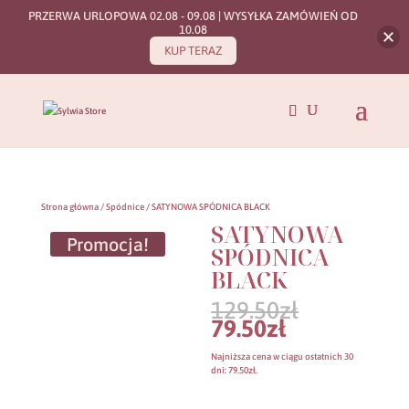
PRZERWA URLOPOWA 02.08 - 09.08 | WYSYŁKA ZAMÓWIEŃ OD
10.08
KUP TERAZ
Strona główna
/
Spódnice
/ SATYNOWA SPÓDNICA BLACK
SATYNOWA
Promocja!
SPÓDNICA
BLACK
Pierwotn
129.50
zł
cena
Aktualna
79.50
zł
wynosiła:
cena
129.50zł.
wynosi:
Najniższa cena w ciągu ostatnich 30
79.50zł.
dni:
79.50
zł
.