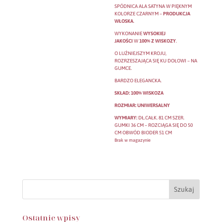
SPÓDNICA ALA SATYNA W PIĘKNYM
KOLORZE CZARNYM –
PRODUKCJA
WŁOSKA
.
WYKONANIE
WYSOKIEJ
JAKOŚCI
W
100% Z WISKOZY
.
O LUŹNIEJSZYM KROJU,
ROZRZESZAJĄCA SIĘ KU DOŁOWI – NA
GUMCE.
BARDZO ELEGANCKA.
SKŁAD: 100% WISKOZA
ROZMIAR: UNIWERSALNY
WYMIARY:
DŁ.CAŁK. 81 CM SZER.
GUMKI 36 CM – ROZCIĄGA SIĘ DO 50
CM OBWÓD BIODER 51 CM
Brak w magazynie
Ostatnie wpisy