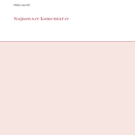
Hello world!
Najnowsze komentarze
Butik SylwiaStore, to miejsce, w którym znajdziesz starannie
wyselekcjonowaną kolekcję ubrań, stworzoną z myślą o
wspieraniu pewności siebie
i podkreślaniu unikalności każdej kobiety.
ADRES DO ZWROTÓW
SYLWIASTORE
UL. KAZIMIERSKA 4B/7
71-043 SZCZECIN