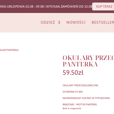
RWA URLOPOWA 02.08 - 09.08 | WYSYŁKA ZAMÓWIEŃ OD 10.08
KUP TERAZ
ODZIEŻ
NOWOŚCI
BESTSELLE
BLAIR PANTERKA
OKULARY PRZE
PANTERKA
59.50
zł
OKULARY PRZECIWSŁONECZNE.
OCHRONA UV 400.
NAJMODNIEJSZY KSZTAŁT W TYM SEZONIE.
BRĄZOWE – MOTYW PANTERKI.
Brak w magazynie