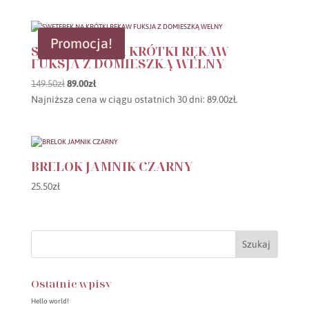
Promocja!
SWETEREK NA KRÓTKI RĘKAW
FUKSJA Z DOMIESZKĄ WEŁNY
Pierwotna
Aktualna
149.50
zł
89.00
zł
cena
cena
Najniższa cena w ciągu ostatnich 30 dni:
89.00
zł
.
wynosiła:
wynosi:
149.50zł.
89.00zł.
BRELOK JAMNIK CZARNY
25.50
zł
Ostatnie wpisy
Hello world!