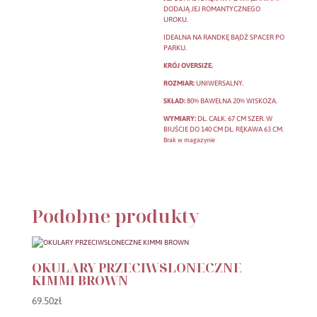
DODAJĄ JEJ ROMANTYCZNEGO
UROKU.
IDEALNA NA RANDKĘ BĄDŹ SPACER PO
PARKU.
KRÓJ OVERSIZE.
ROZMIAR:
UNIWERSALNY.
SKŁAD:
80% BAWEŁNA 20% WISKOZA.
WYMIARY:
DŁ. CAŁK. 67 CM SZER. W
BIUŚCIE DO 140 CM DŁ. RĘKAWA 63 CM.
Brak w magazynie
Podobne produkty
OKULARY PRZECIWSŁONECZNE
KIMMI BROWN
69.50
zł