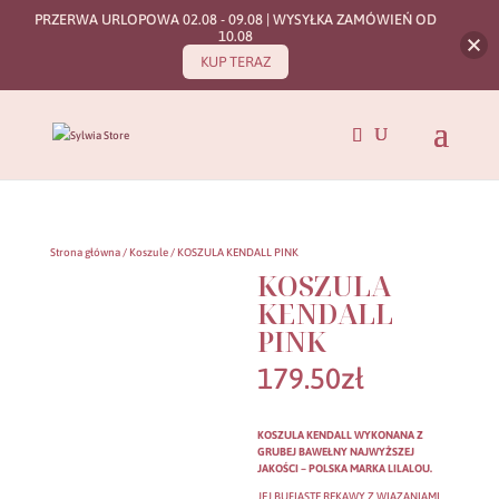
PRZERWA URLOPOWA 02.08 - 09.08 | WYSYŁKA ZAMÓWIEŃ OD
10.08
KUP TERAZ
Strona główna
/
Koszule
/ KOSZULA KENDALL PINK
KOSZULA
KENDALL
PINK
179.50
zł
KOSZULA KENDALL WYKONANA Z
GRUBEJ BAWEŁNY NAJWYŻSZEJ
JAKOŚCI – POLSKA MARKA LILALOU.
JEJ BUFIASTE RĘKAWY Z WIĄZANIAMI