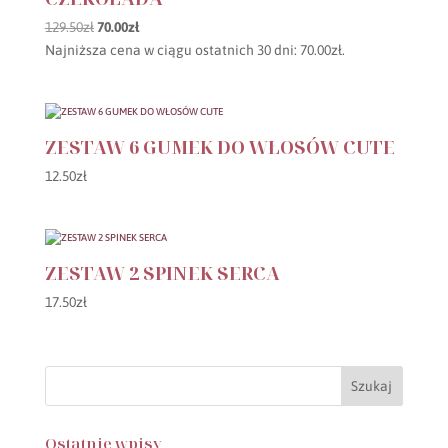
Pierwotna
Aktualna
129.50
zł
70.00
zł
cena
cena
Najniższa cena w ciągu ostatnich 30 dni:
70.00
zł
.
wynosiła:
wynosi:
129.50zł.
70.00zł.
ZESTAW 6 GUMEK DO WŁOSÓW CUTE
12.50
zł
ZESTAW 2 SPINEK SERCA
17.50
zł
Ostatnie wpisy