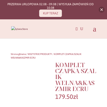
PRZERWA URLOPOWA 02.08 - 09.08 | WYSYŁKA ZAMÓWIEŃ OD
10.08
KUP TERAZ
Strona główna
/
WSZYSTKIE PRODUKTY
/ KOMPLET CZAPKA/SZALIK
WEŁNA&KASZMIR ECRU
KOMPLET
CZAPKA/SZAL
IK
WEŁNA&KAS
ZMIR ECRU
179.50
zł