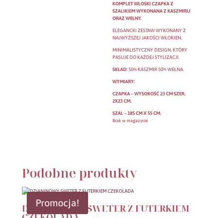
KOMPLET WŁOSKI CZAPKA Z
SZALIKIEM WYKONANA Z KASZMIRU
ORAZ WEŁNY.
ELEGANCKI ZESTAW WYKONANY Z
NAJWYŻSZEJ JAKOŚCI WŁOKIEN.
MINIMALISTYCZNY DESIGN, KTÓRY
PASUJE DO KAŻDEJ STYLIZACJI.
SKŁAD:
50% KASZMIR 50% WEŁNA.
WYMIARY:
CZAPKA – WYSOKOŚĆ 23 CM SZER.
2X23 CM.
SZAL – 185 CM X 55 CM.
Brak w magazynie
Podobne produkty
Promocja!
DZIANINOWY SWETER Z FUTERKIEM
CZEKOLADA