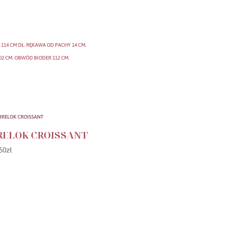
114 CM DŁ. RĘKAWA OD PACHY 14 CM.
102 CM. OBWÓD BIODER 112 CM.
RELOK CROISSANT
50
zł