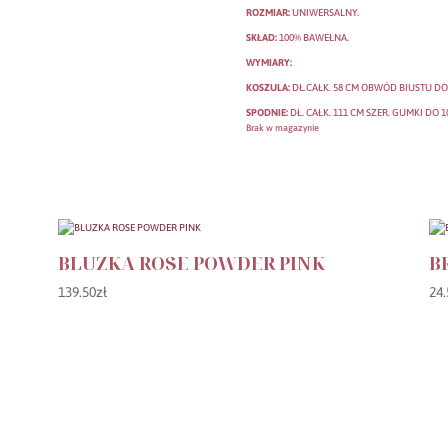
ROZMIAR:
UNIWERSALNY.
SKŁAD:
100% BAWEŁNA.
WYMIARY:
KOSZULA:
DŁ.CAŁK. 58 CM OBWÓD BIUSTU DO 
SPODNIE:
DŁ. CAŁK. 111 CM SZER. GUMKI DO 
Brak w magazynie
BLUZKA ROSE POWDER PINK
B
139.50
zł
24.