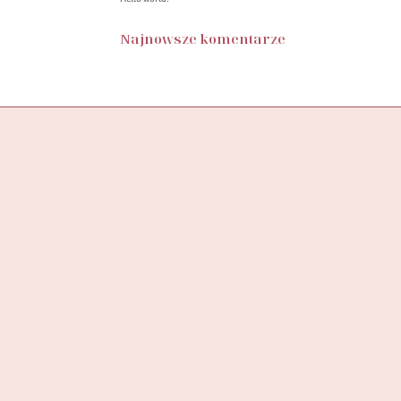
Najnowsze komentarze
Butik SylwiaStore, to miejsce, w którym znajdziesz
starannie wyselekcjonowaną kolekcję ubrań,
stworzoną z myślą o wspieraniu pewności siebie
i podkreślaniu unikalności każdej kobiety.
ADRES DO ZWROTÓW
SYLWIASTORE
UL. KAZIMIERSKA 4B/7
71-043 SZCZECIN