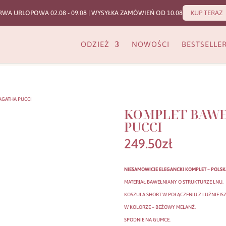
RWA URLOPOWA 02.08 - 09.08 | WYSYŁKA ZAMÓWIEŃ OD 10.08
KUP TERAZ
ODZIEŻ
NOWOŚCI
BESTSELLE
AGATHA PUCCI
KOMPLET BAWE
PUCCI
249.50
zł
NIESAMOWICIE ELEGANCKI KOMPLET – POLSK
MATERIAŁ BAWEŁNIANY O STRUKTURZE LNU.
KOSZULA SHORT W POŁĄCZENIU Z LUŹNIEJSZ
W KOLORZE – BEŻOWY MELANŻ.
SPODNIE NA GUMCE.