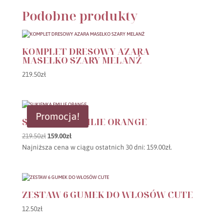
Podobne produkty
KOMPLET DRESOWY AZARA
MASEŁKO SZARY MELANŻ
219.50
zł
Promocja!
SUKIENKA EMILIE ORANGE
Pierwotna
Aktualna
219.50
zł
159.00
zł
cena
cena
Najniższa cena w ciągu ostatnich 30 dni:
159.00
zł
.
wynosiła:
wynosi:
219.50zł.
159.00zł.
ZESTAW 6 GUMEK DO WŁOSÓW CUTE
12.50
zł