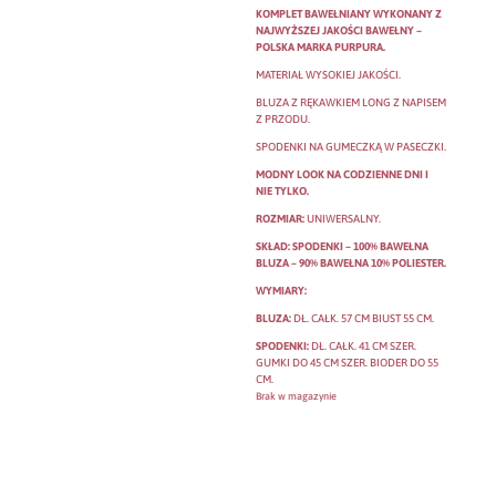
KOMPLET BAWEŁNIANY WYKONANY Z
NAJWYŻSZEJ JAKOŚCI BAWEŁNY –
POLSKA MARKA PURPURA.
MATERIAŁ WYSOKIEJ JAKOŚCI.
BLUZA Z RĘKAWKIEM LONG Z NAPISEM
Z PRZODU.
SPODENKI NA GUMECZKĄ W PASECZKI.
MODNY LOOK NA CODZIENNE DNI I
NIE TYLKO.
ROZMIAR:
UNIWERSALNY.
SKŁAD: SPODENKI – 100% BAWEŁNA
BLUZA – 90% BAWEŁNA 10% POLIESTER.
WYMIARY:
BLUZA:
DŁ. CAŁK. 57 CM BIUST 55 CM.
SPODENKI:
DŁ. CAŁK. 41 CM SZER.
GUMKI DO 45 CM SZER. BIODER DO 55
CM.
Brak w magazynie