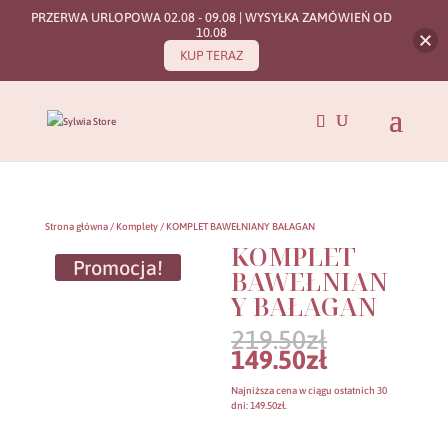
PRZERWA URLOPOWA 02.08 - 09.08 | WYSYŁKA ZAMÓWIEŃ OD
10.08
KUP TERAZ
Strona główna
/
Komplety
/ KOMPLET BAWEŁNIANY BAŁAGAN
KOMPLET
Promocja!
BAWEŁNIAN
Y BAŁAGAN
Pierwotn
219.50
zł
cena
Aktualna
149.50
zł
wynosiła:
cena
219.50zł.
wynosi:
Najniższa cena w ciągu ostatnich 30
149.50zł.
dni:
149.50
zł
.