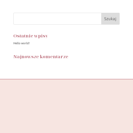
Ostatnie wpisy
Hello world!
Najnowsze komentarze
Butik SylwiaStore, to miejsce, w którym znajdziesz starannie
wyselekcjonowaną kolekcję ubrań, stworzoną z myślą o
wspieraniu pewności siebie
i podkreślaniu unikalności każdej kobiety.