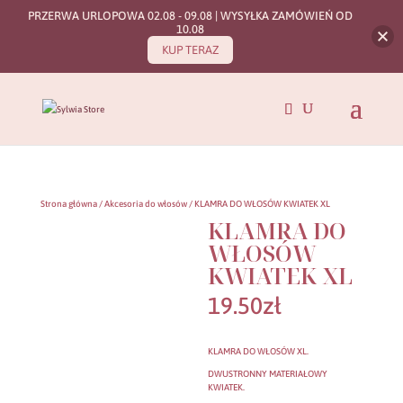
PRZERWA URLOPOWA 02.08 - 09.08 | WYSYŁKA ZAMÓWIEŃ OD
10.08
KUP TERAZ
Strona główna
/
Akcesoria do włosów
/ KLAMRA DO WŁOSÓW KWIATEK XL
KLAMRA DO
WŁOSÓW
KWIATEK XL
19.50
zł
KLAMRA DO WŁOSÓW XL.
DWUSTRONNY MATERIAŁOWY
KWIATEK.