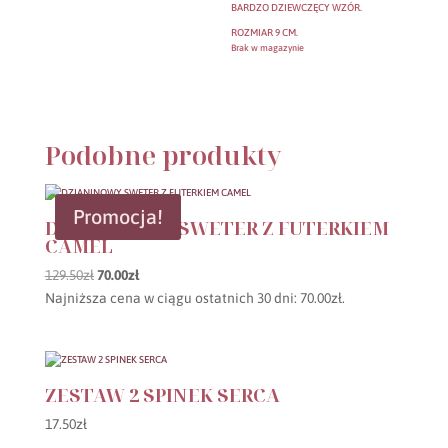
BARDZO DZIEWCZĘCY WZÓR.
ROZMIAR 9 CM.
Brak w magazynie
Podobne produkty
Promocja!
DZIANINOWY SWETER Z FUTERKIEM
CAMEL
Pierwotna
Aktualna
129.50
zł
70.00
zł
cena
cena
Najniższa cena w ciągu ostatnich 30 dni:
70.00
zł
.
wynosiła:
wynosi:
129.50zł.
70.00zł.
ZESTAW 2 SPINEK SERCA
17.50
zł