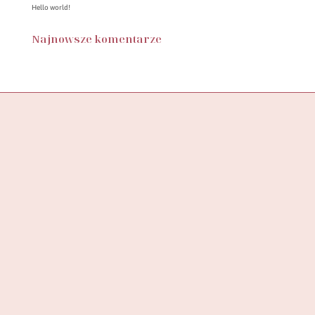
Hello world!
Najnowsze komentarze
Butik SylwiaStore, to miejsce, w którym znajdziesz starannie
wyselekcjonowaną kolekcję ubrań, stworzoną z myślą o
wspieraniu pewności siebie
i podkreślaniu unikalności każdej kobiety.
ADRES DO ZWROTÓW
SYLWIASTORE
UL. KAZIMIERSKA 4B/7
71-043 SZCZECIN