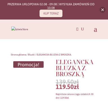
PRZERWA URLOPOWA 02.08 - 09.08 | WYSYŁKA ZAMÓWIEŃ OD
10.08
KUP TERAZ
Strona główna
/
Bluzki
/ ELEGANCKA BLUZKA Z BROSZKĄ
ELEGANCKA
Promocja!
BLUZKA Z
BROSZKĄ
Pierwotn
139.50
zł
cena
Aktualna
119.50
zł
wynosiła:
cena
139.50zł.
wynosi:
Najniższa cena w ciągu ostatnich 30
119.50zł.
dni:
119.50
zł
.