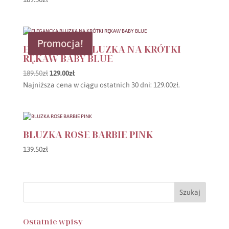
Promocja!
ELEGANCKA BLUZKA NA KRÓTKI
RĘKAW BABY BLUE
Pierwotna
Aktualna
189.50
zł
129.00
zł
cena
cena
Najniższa cena w ciągu ostatnich 30 dni:
129.00
zł
.
wynosiła:
wynosi:
189.50zł.
129.00zł.
BLUZKA ROSE BARBIE PINK
139.50
zł
Ostatnie wpisy