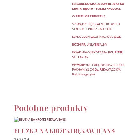
ELEGANCKA WISKOZOWA BLUZKA NA
KRÓTKI RĘKAW – POLSKI PRODUKT.
W ZESTAWIE Z BROSZKĄ.
SPRAWDZI SIĘ IDEALNIE DO WIELU
STYLIZACJI PRZEZ CAŁY ROK.
LEKKO LUŹNIEJSZY KRÓJ OVERSIZE.
ROZMIAR:
UNIWERSALNY.
SKŁAD:
60% WISKOZA 35% POLIESTER
5% ELASTAN.
WYMIARY:
DŁ. CAŁK. 60 CM SZER. POD
PACHAMI 61 CM DŁ. RĘKAWA 20 CM.
Brak w magazynie
Podobne produkty
BLUZKA NA KRÓTKI RĘKAW JEANS
189.50
zł