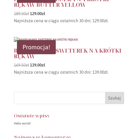
RĘKAW BUTTER YELLOW
Pierwotna
Aktualna
189.50
zł
129.00
zł
cena
cena
Najniższa cena w ciągu ostatnich 30 dni:
129.00
zł
.
wynosiła:
wynosi:
189.50zł.
129.00zł.
Promocja!
BAWEŁNIANY SWETEREK NA KRÓTKI
RĘKAW
Pierwotna
Aktualna
169.50
zł
139.00
zł
cena
cena
Najniższa cena w ciągu ostatnich 30 dni:
139.00
zł
.
wynosiła:
wynosi:
169.50zł.
139.00zł.
Ostatnie wpisy
Hello world!
Najnowsze komentarze