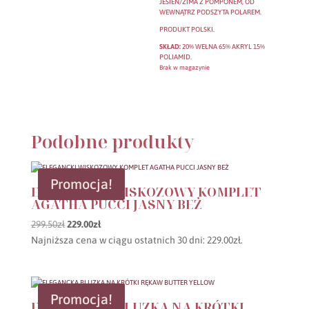
JESIEŃ/ZIMA Z POMPONEM, OD
WEWNĄTRZ PODSZYTA POLAREM.
PRODUKT POLSKI.
SKŁAD:
20% WEŁNA 65% AKRYL 15%
POLIAMID.
Brak w magazynie
Podobne produkty
Promocja!
ELEGANCKI WISKOZOWY KOMPLET
AGATHA PUCCI JASNY BEŻ
Pierwotna
Aktualna
299.50
zł
229.00
zł
cena
cena
Najniższa cena w ciągu ostatnich 30 dni:
229.00
zł
.
wynosiła:
wynosi:
299.50zł.
229.00zł.
Promocja!
ELEGANCKA BLUZKA NA KRÓTKI