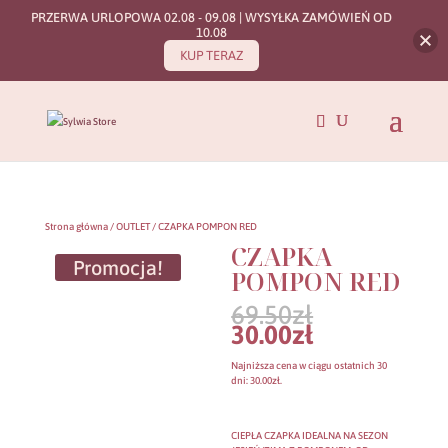
PRZERWA URLOPOWA 02.08 - 09.08 | WYSYŁKA ZAMÓWIEŃ OD
10.08
KUP TERAZ
Strona główna
/
OUTLET
/ CZAPKA POMPON RED
CZAPKA
Promocja!
POMPON RED
Pierwotna
69.50
zł
cena
Aktualna
30.00
zł
wynosiła:
cena
69.50zł.
wynosi:
Najniższa cena w ciągu ostatnich 30
30.00zł.
dni:
30.00
zł
.
CIEPŁA CZAPKA IDEALNA NA SEZON