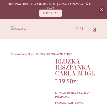
PRZERWA URLOPOWA 02.08 - 09.08 | WYSYŁKA ZAMÓWIEŃ OD
10.08
KUP TERAZ
Strona główna
/
Bluzki
/ BLUZKA HISZPANKA CARLA BEIGE
BLUZKA
HISZPANKA
CARLA BEIGE
119.50
zł
BLUZKA HISZPANKA Z BAWEŁNY
MUŚLINOWEJ.
PIĘKNE BUFIASTE RĘKAWKI.