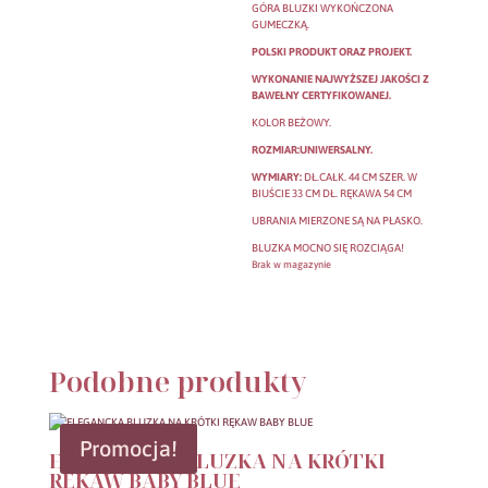
GÓRA BLUZKI WYKOŃCZONA
GUMECZKĄ.
POLSKI PRODUKT ORAZ PROJEKT.
WYKONANIE NAJWYŻSZEJ JAKOŚCI Z
BAWEŁNY CERTYFIKOWANEJ.
KOLOR BEŻOWY.
ROZMIAR:UNIWERSALNY.
WYMIARY:
DŁ.CAŁK. 44 CM SZER. W
BIUŚCIE 33 CM DŁ. RĘKAWA 54 CM
UBRANIA MIERZONE SĄ NA PŁASKO.
BLUZKA MOCNO SIĘ ROZCIĄGA!
Brak w magazynie
Podobne produkty
Promocja!
ELEGANCKA BLUZKA NA KRÓTKI
RĘKAW BABY BLUE