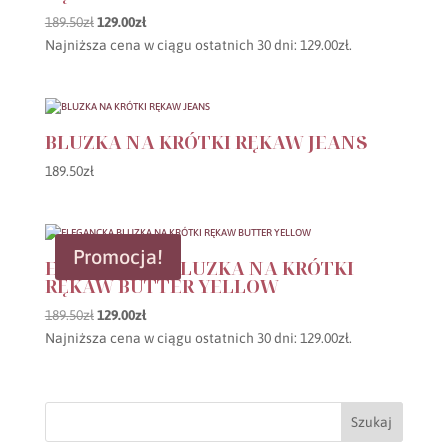
Pierwotna
Aktualna
189.50
zł
129.00
zł
cena
cena
Najniższa cena w ciągu ostatnich 30 dni:
129.00
zł
.
wynosiła:
wynosi:
189.50zł.
129.00zł.
BLUZKA NA KRÓTKI RĘKAW JEANS
189.50
zł
Promocja!
ELEGANCKA BLUZKA NA KRÓTKI
RĘKAW BUTTER YELLOW
Pierwotna
Aktualna
189.50
zł
129.00
zł
cena
cena
Najniższa cena w ciągu ostatnich 30 dni:
129.00
zł
.
wynosiła:
wynosi:
189.50zł.
129.00zł.