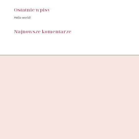
Ostatnie wpisy
Hello world!
Najnowsze komentarze
Butik SylwiaStore, to miejsce, w którym znajdziesz starannie
wyselekcjonowaną kolekcję ubrań, stworzoną z myślą o
wspieraniu pewności siebie
i podkreślaniu unikalności każdej kobiety.
ADRES DO ZWROTÓW