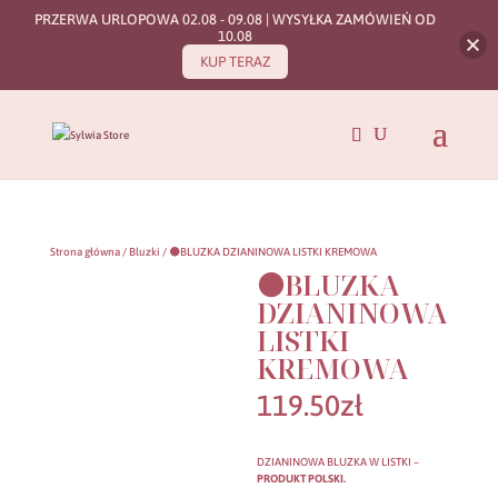
PRZERWA URLOPOWA 02.08 - 09.08 | WYSYŁKA ZAMÓWIEŃ OD
10.08
KUP TERAZ
Strona główna
/
Bluzki
/ ⚫BLUZKA DZIANINOWA LISTKI KREMOWA
⚫BLUZKA
DZIANINOWA
LISTKI
KREMOWA
119.50
zł
DZIANINOWA BLUZKA W LISTKI –
PRODUKT POLSKI.