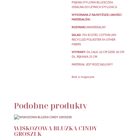
PIĘKNA STYLOWA BLUZECZKA
IDEALNA DO LETNICH STYLIZACJI.
WYKONANA Z NAJWYŻSZEJ JAKOŚCI
MATERIAŁÓW.
ROZMIAR:
UNIWERSALNY.
SKŁAD:
75% ECOTEC COTTON 20%
RECYCLED POLIESTER 5% OTHER
FIBERS
WYMIARY:
DŁ.CAŁK. 62 CM SZER. 42 CM
DŁ. RĘKAWA 25 CM.
MATERIAŁ JEST ROZCIĄGLIWY!
Brak w magazynie
Podobne produkty
WISKOZOWA BLUZKA CINDY
GROSZEK