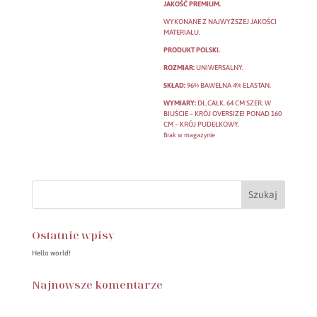
JAKOŚĆ PREMIUM.
WYKONANE Z NAJWYŻSZEJ JAKOŚCI
MATERIAŁU.
PRODUKT POLSKI.
ROZMIAR:
UNIWERSALNY.
SKŁAD:
96% BAWEŁNA 4% ELASTAN.
WYMIARY:
DŁ.CAŁK. 64 CM SZER. W
BIUŚCIE – KRÓJ OVERSIZE! PONAD 160
CM – KRÓJ PUDEŁKOWY.
Brak w magazynie
Ostatnie wpisy
Hello world!
Najnowsze komentarze