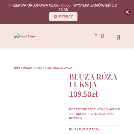
PRZERWA URLOPOWA 02.08 - 09.08 | WYSYŁKA ZAMÓWIEŃ OD
10.08
KUP TERAZ
Strona główna
/
Bluzy
/ BLUZA RÓŻA FUKSJA
BLUZA RÓŻA
FUKSJA
109.50
zł
DO KAŻDEGO PRODUKTU DOŁĄCZONE
JEST VIDEO Z PREZENTACJĄ DANEJ
RZECZY ♥
BLUZA FUKSJA Z RÓŻĄ