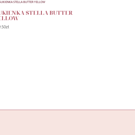
UKIENKA STELLA BUTTER
ELLOW
9.50
zł
OBSŁUGA KLIENTA
FORMY PŁATNOŚCI