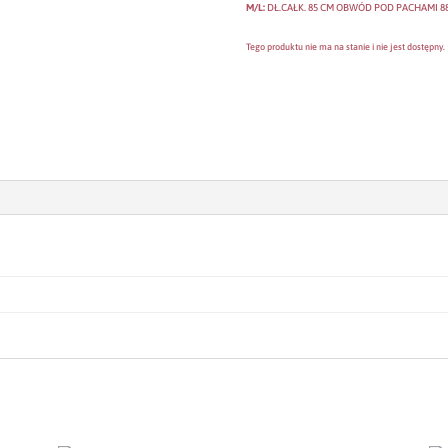
M/L:
DŁ.CAŁK. 85 CM OBWÓD POD PACHAMI 88
Tego produktu nie ma na stanie i nie jest dostępny.