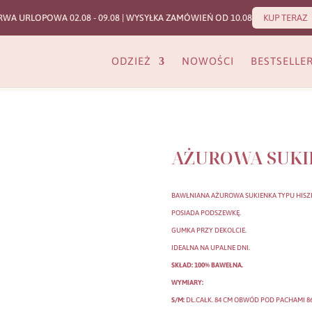
RWA URLOPOWA 02.08 - 09.08 | WYSYŁKA ZAMÓWIEŃ OD 10.08
KUP TERAZ
ODZIEŻ
NOWOŚCI
BESTSELLE
AŻUROWA SUKI
BAWŁNIANA AŻUROWA SUKIENKA TYPU HISZ
POSIADA PODSZEWKĘ.
GUMKA PRZY DEKOLCIE.
IDEALNA NA UPALNE DNI.
SKŁAD: 100% BAWEŁNA.
WYMIARY:
S/M:
DŁ.CAŁK. 84 CM OBWÓD POD PACHAMI 86