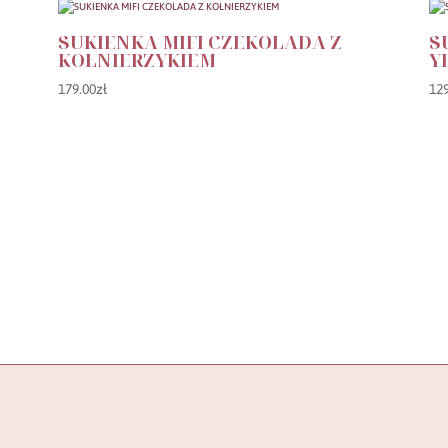
SUKIENKA MIFI CZEKOLADA Z
S
KOŁNIERZYKIEM
Y
179.00
zł
12
KATEGORIE PRODUKTÓW
AKCESORIA