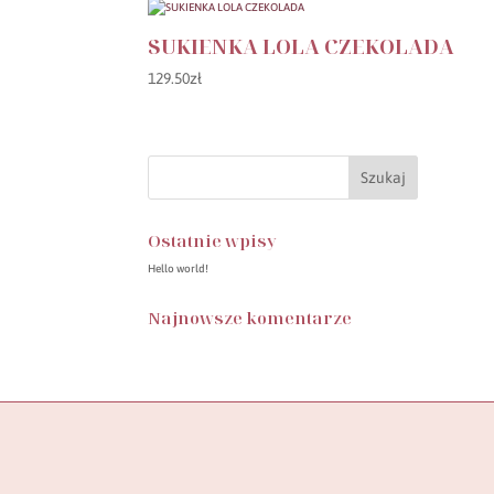
SUKIENKA LOLA CZEKOLADA
129.50
zł
Ostatnie wpisy
Hello world!
Najnowsze komentarze
Butik SylwiaStore, to miejsce, w którym znajdziesz
starannie wyselekcjonowaną kolekcję ubrań,
stworzoną z myślą o wspieraniu pewności siebie