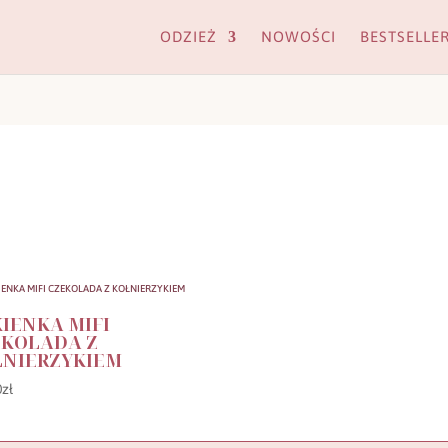
RWA URLOPOWA 02.08 - 09.08 | WYSYŁKA ZAMÓWIEŃ OD 10.08
KUP TERAZ
ODZIEŻ
NOWOŚCI
BESTSELLE
IENKA MIFI
EKOLADA Z
ŁNIERZYKIEM
0
zł