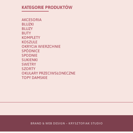
KATEGORIE PRODUKTÓW
AKCESORIA
BLUZKI
BLUZY
BUTY
KOMPLETY
KOSZULE
OKRYCIA WIERZCHNIE
SPÓDNICE
SPODNIE
SUKIENKI
SWETRY
SZORTY
OKULARY PRZECIWSŁONECZNE
TOPY DAMSKIE
BRAND & WEB DESIGN –
KRYSZTOFIAK STUDIO