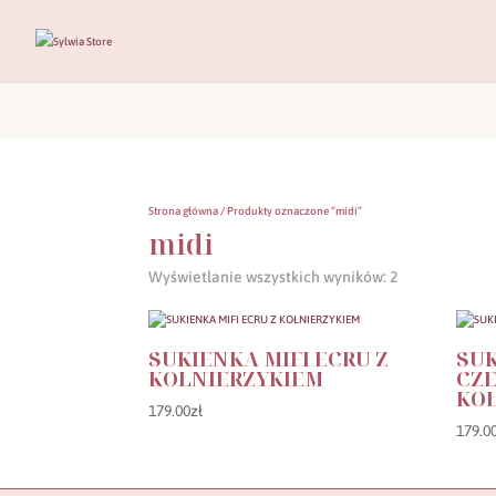
PRZE
Strona główna
/ Produkty oznaczone “midi”
midi
Posortowane
Wyświetlanie wszystkich wyników: 2
według
najnowszych
SUKIENKA MIFI ECRU Z
SUK
KOŁNIERZYKIEM
CZ
KO
179.00
zł
179.0